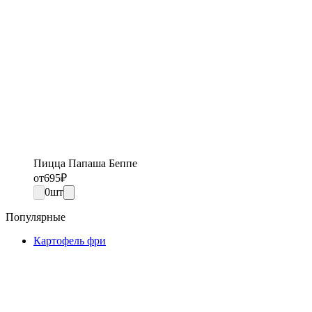
Пицца Папаша Беппе
от
695
₽
0
шт
Популярные
Картофель фри