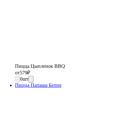
Пицца Цыпленок BBQ
от
579
₽
0
шт
Пицца Папаша Беппе