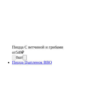
Пицца С ветчиной и грибами
от
549
₽
0
шт
Пицца Цыпленок BBQ