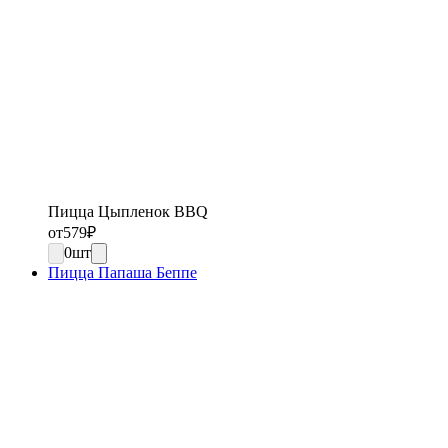
Пицца Цыпленок BBQ
от
579
₽
0
шт
Пицца Папаша Беппе