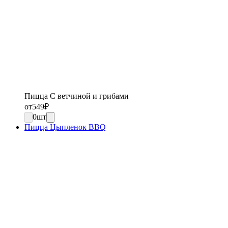
Пицца С ветчиной и грибами
от
549
₽
0
шт
Пицца Цыпленок BBQ