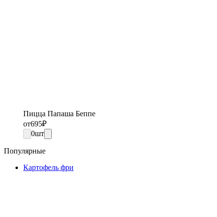
Пицца Папаша Беппе
от
695
₽
0
шт
Популярные
Картофель фри