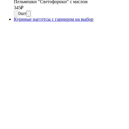
Пельмешки "Светофорики" с маслом
345
₽
0
шт
Куриные наггетсы с гарниром на выбор