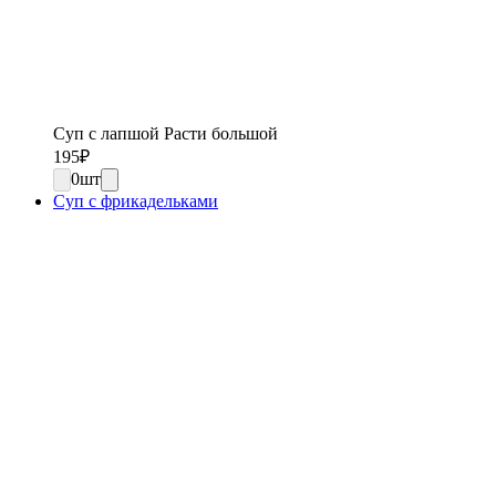
Суп с лапшой Расти большой
195
₽
0
шт
Суп с фрикадельками