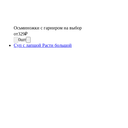
Осьминожки с гарниром на выбор
от
329
₽
0
шт
Суп с лапшой Расти большой