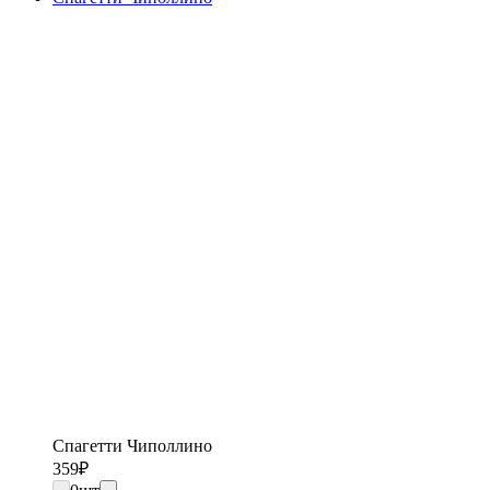
Спагетти Чиполлино
359
₽