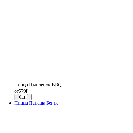
Пицца Цыпленок BBQ
от
579
₽
0
шт
Пицца Папаша Беппе