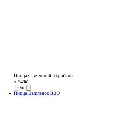
Пицца С ветчиной и грибами
от
549
₽
0
шт
Пицца Цыпленок BBQ