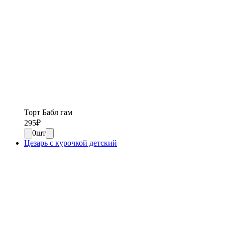
Торт Бабл гам
295
₽
0
шт
Цезарь с курочкой детский