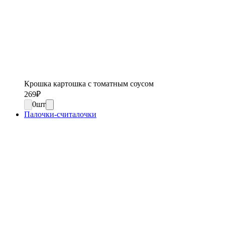
Крошка картошка с томатным соусом
269
₽
0
шт
Палочки-считалочки