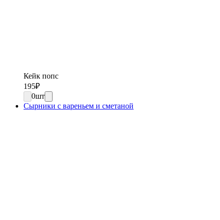
Кейк попс
195
₽
0
шт
Сырники с вареньем и сметаной