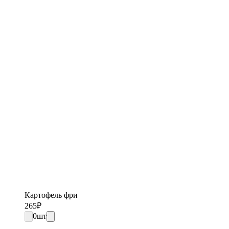
Картофель фри
265
₽
0
шт