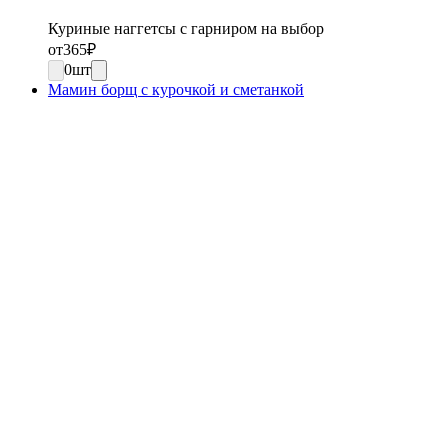
Куриные наггетсы с гарниром на выбор
от
365
₽
0
шт
Мамин борщ с курочкой и сметанкой