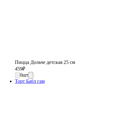
Пицца Дольче детская 25 см
459
₽
0
шт
Торт Бабл гам