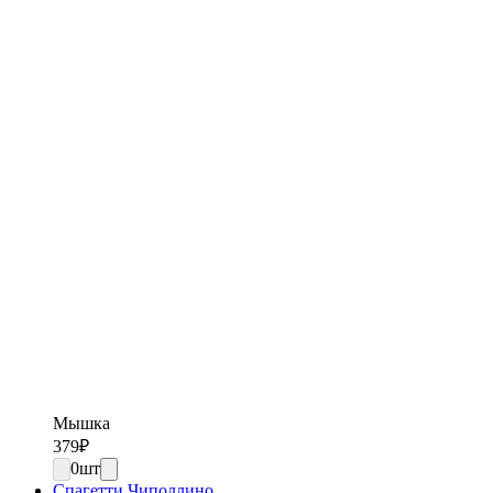
Мышка
379
₽
0
шт
Спагетти Чиполлино