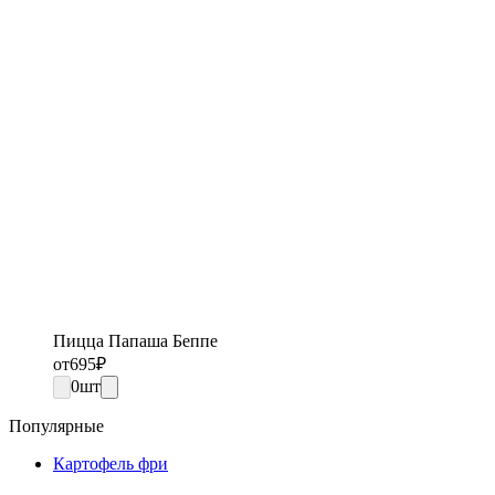
Пицца Папаша Беппе
от
695
₽
0
шт
Популярные
Картофель фри