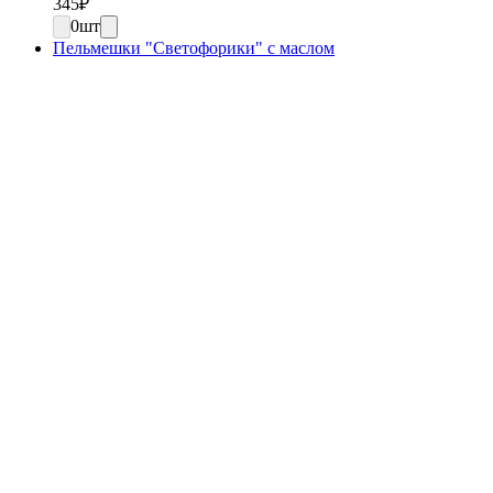
345
₽
0
шт
Пельмешки "Светофорики" с маслом