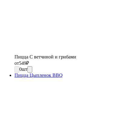
Пицца С ветчиной и грибами
от
549
₽
0
шт
Пицца Цыпленок BBQ