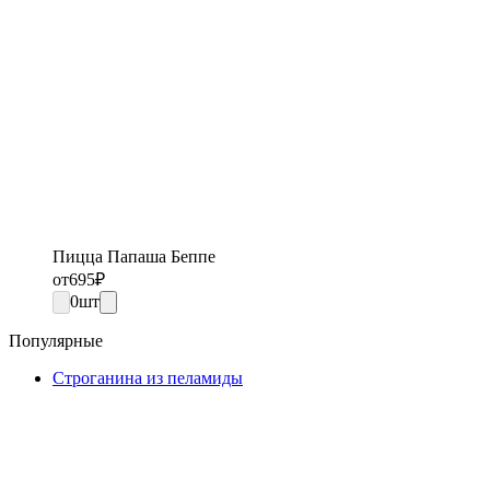
Пицца Папаша Беппе
от
695
₽
0
шт
Популярные
Строганина из пеламиды