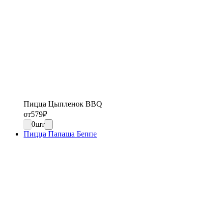
Пицца Цыпленок BBQ
от
579
₽
0
шт
Пицца Папаша Беппе