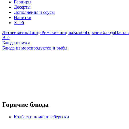
Гарниры
Десерты
Дополнения и соусы
Напитки
Хлеб
Летнее меню
Пицца
Римские пиццы
Комбо
Горячие блюда
Паста 
Всё
Блюда из мяса
Блюда из морепродуктов и рыбы
Горячие блюда
Колбаски по-кёнигсбергски