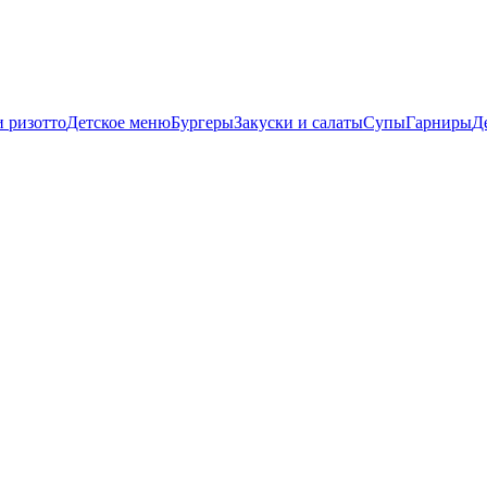
и ризотто
Детское меню
Бургеры
Закуски и салаты
Супы
Гарниры
Д