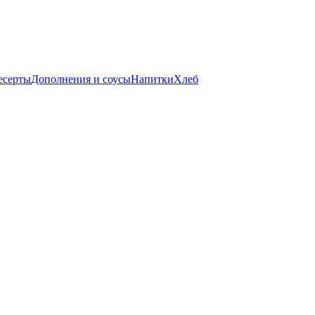
есерты
Дополнения и соусы
Напитки
Хлеб