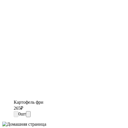
Картофель фри
265
₽
0
шт