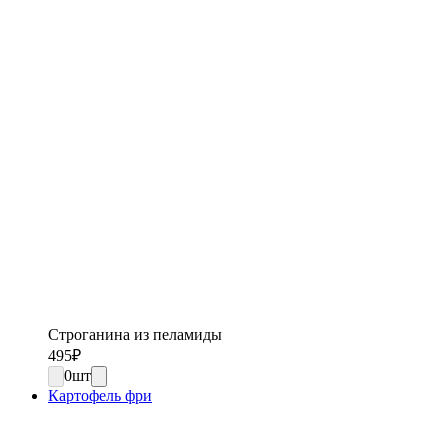
Строганина из пеламиды
495
₽
0
шт
Картофель фри