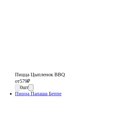
Пицца Цыпленок BBQ
от
579
₽
0
шт
Пицца Папаша Беппе