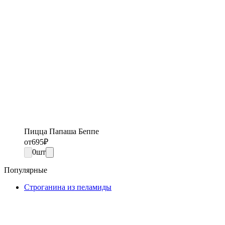
Пицца Папаша Беппе
от
695
₽
0
шт
Популярные
Строганина из пеламиды