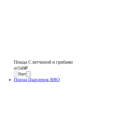
Пицца С ветчиной и грибами
от
549
₽
0
шт
Пицца Цыпленок BBQ