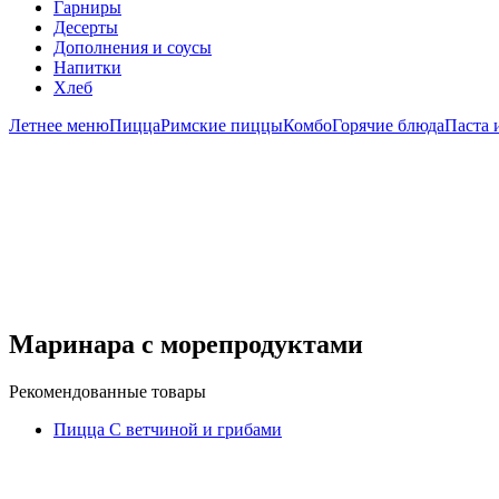
Гарниры
Десерты
Дополнения и соусы
Напитки
Хлеб
Летнее меню
Пицца
Римские пиццы
Комбо
Горячие блюда
Паста 
Маринара с морепродуктами
Рекомендованные товары
Пицца С ветчиной и грибами