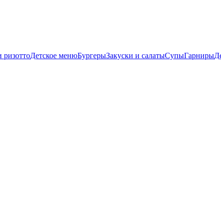
и ризотто
Детское меню
Бургеры
Закуски и салаты
Супы
Гарниры
Д