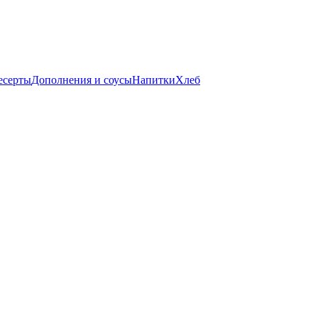
есерты
Дополнения и соусы
Напитки
Хлеб