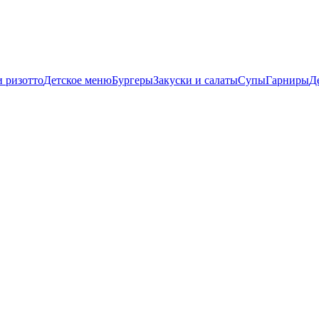
и ризотто
Детское меню
Бургеры
Закуски и салаты
Супы
Гарниры
Д