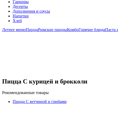
Гарниры
Десерты
Дополнения и соусы
Напитки
Хлеб
Летнее меню
Пицца
Римские пиццы
Комбо
Горячие блюда
Паста 
Пицца С курицей и брокколи
Рекомендованные товары
Пицца С ветчиной и грибами