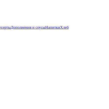
есерты
Дополнения и соусы
Напитки
Хлеб