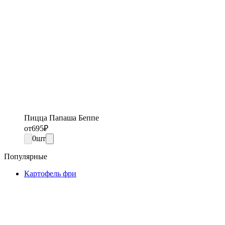
Пицца Папаша Беппе
от
695
₽
0
шт
Популярные
Картофель фри