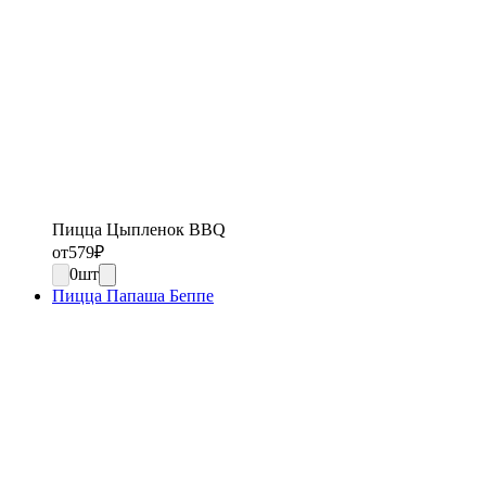
Пицца Цыпленок BBQ
от
579
₽
0
шт
Пицца Папаша Беппе