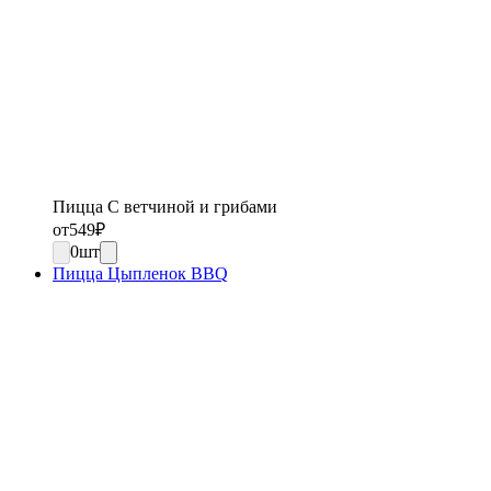
Пицца С ветчиной и грибами
от
549
₽
0
шт
Пицца Цыпленок BBQ