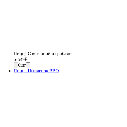
Пицца С ветчиной и грибами
от
549
₽
0
шт
Пицца Цыпленок BBQ