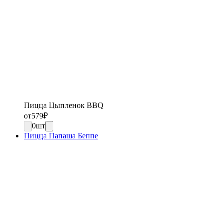
Пицца Цыпленок BBQ
от
579
₽
0
шт
Пицца Папаша Беппе