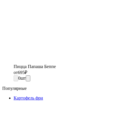
Пицца Папаша Беппе
от
695
₽
0
шт
Популярные
Картофель фри