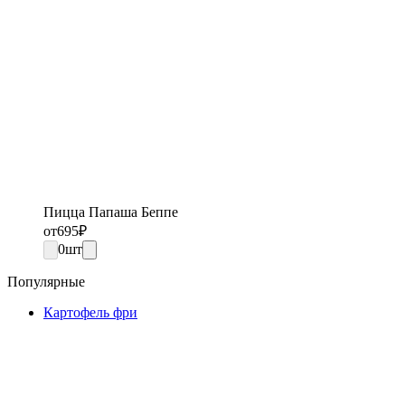
Пицца Папаша Беппе
от
695
₽
0
шт
Популярные
Картофель фри