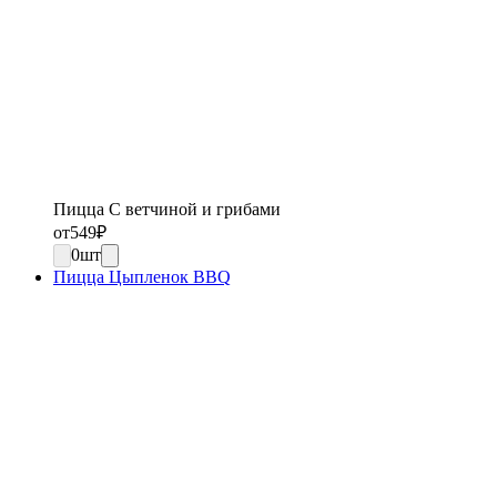
Пицца С ветчиной и грибами
от
549
₽
0
шт
Пицца Цыпленок BBQ