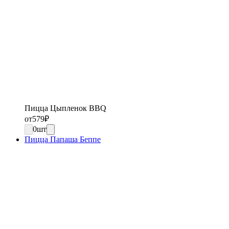
Пицца Цыпленок BBQ
от
579
₽
0
шт
Пицца Папаша Беппе