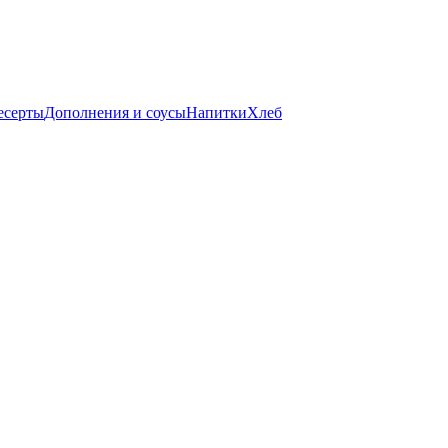
есерты
Дополнения и соусы
Напитки
Хлеб