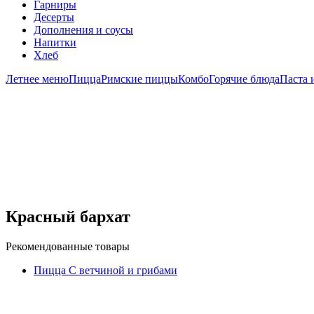
Гарниры
Десерты
Дополнения и соусы
Напитки
Хлеб
Летнее меню
Пицца
Римские пиццы
Комбо
Горячие блюда
Паста 
Красный бархат
Рекомендованные товары
Пицца С ветчиной и грибами