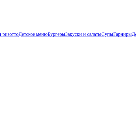
и ризотто
Детское меню
Бургеры
Закуски и салаты
Супы
Гарниры
Д