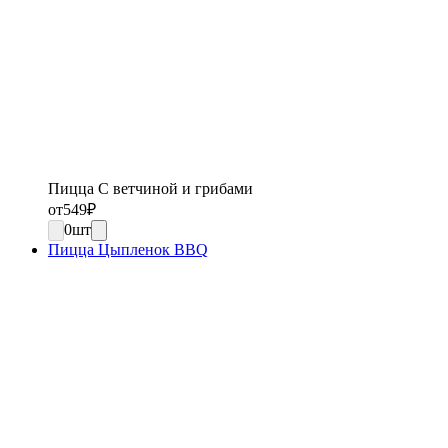
Пицца С ветчиной и грибами
от
549
₽
0
шт
Пицца Цыпленок BBQ