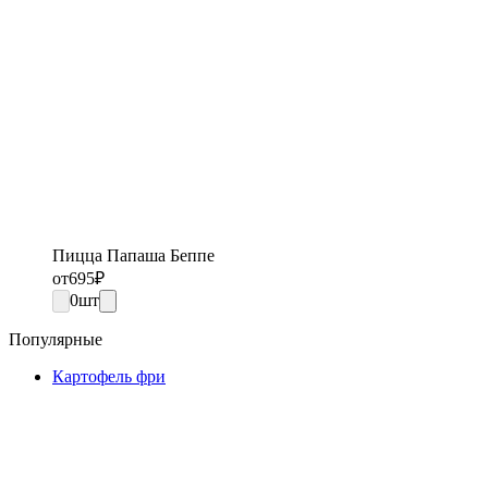
Пицца Папаша Беппе
от
695
₽
0
шт
Популярные
Картофель фри