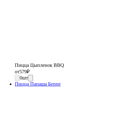
Пицца Цыпленок BBQ
от
579
₽
0
шт
Пицца Папаша Беппе