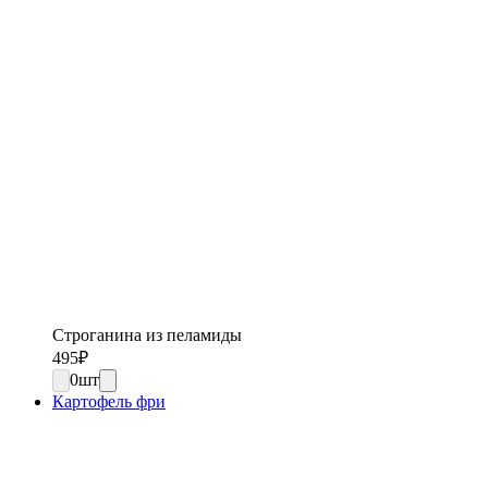
Строганина из пеламиды
495
₽
0
шт
Картофель фри