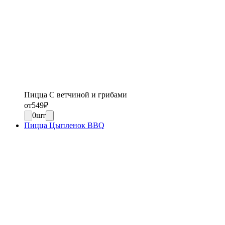
Пицца С ветчиной и грибами
от
549
₽
0
шт
Пицца Цыпленок BBQ