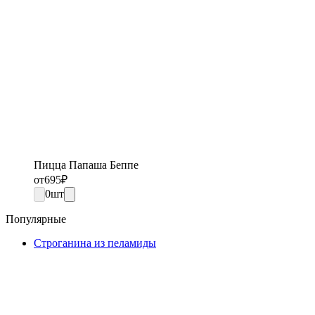
Пицца Папаша Беппе
от
695
₽
0
шт
Популярные
Строганина из пеламиды