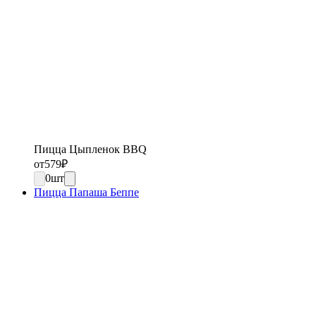
Пицца Цыпленок BBQ
от
579
₽
0
шт
Пицца Папаша Беппе