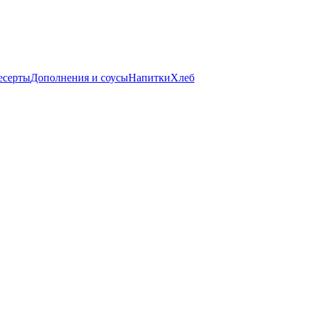
есерты
Дополнения и соусы
Напитки
Хлеб