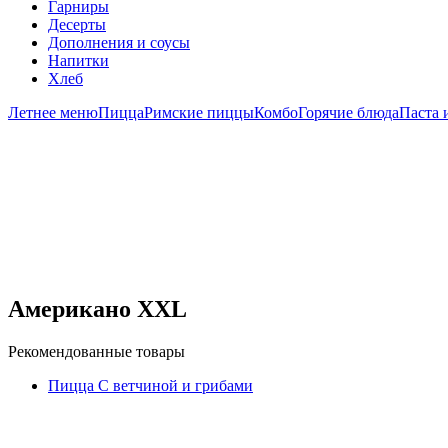
Гарниры
Десерты
Дополнения и соусы
Напитки
Хлеб
Летнее меню
Пицца
Римские пиццы
Комбо
Горячие блюда
Паста 
Американо XXL
Рекомендованные товары
Пицца С ветчиной и грибами