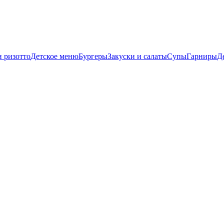
и ризотто
Детское меню
Бургеры
Закуски и салаты
Супы
Гарниры
Д